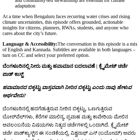
and community-led stewardship are essential for climate
adaptation
At a time when Bengaluru faces recurring water crises and rising
climate uncertainties, this episode offers grounded, actionable
insights for citizens, planners, RWAs, students, and anyone who
cares about the city’s future.
Language & Accessibility:
The conversation in this episode is a mix
of English and Kannada. Subtitles are available in both languages –
turn on CC and select your preferred option.
ಬೆಂಗಳೂರಿನಲ್ಲಿ ನೀರು ಮತ್ತು ಹವಾಮಾನ ಬದಲಾವಣೆ | ಕ್ಲೈಮೇಟ್ ಚರ್ಚೆ
ಪಾಡ್ ಕಾಸ್ಟ್
ಹವಾಮಾನದ ಬಿಕ್ಕಟ್ಟು ವಾಸ್ತವವಾಗಿ ನೀರಿನ ಬಿಕ್ಕಟ್ಟು ಎಂದು ನಾವು ಹೇಳುವ
ಅರ್ಥವೇನು?
ಬೆಂಗಳೂರಿನಲ್ಲಿ ಹದಗೆಡುತ್ತಿರುವ ನೀರಿನ ಬಿಕ್ಕಟ್ಟು, ಒಣಗುತ್ತಿರುವ
ಬೋರ್‌ವೆಲ್‌ಗಳು, ಕೆರೆಗಳ ಮಾಲಿನ್ಯ, ಪ್ರವಾಹ ಮತ್ತು ಕಾವೇರಿಯ ಮೇಲಿನ
ಅವಲಂಬನೆಯ ವಿಷಯಗಳು ನಿತ್ಯದ ಚರ್ಚೆಗಳಲ್ಲಿ ಒಂದಾಗಿದೆ. ಕ್ಲೈಮೇಟ್
ಚರ್ಚೆ ಪಾಡ್‌ಕ್ಯಾಸ್ಟ್‌ನ ಈ ಸಂಚಿಕೆಯಲ್ಲಿ, ವಿಶ್ವನಾಥ್ ಎಸ್ (ಬಯೋಮ್) ಅವರು