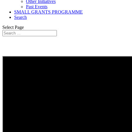
Other Initiatives
Past Events
SMALL GRANTS PROGRAMME
Search
Select Page
Water x Climate Change