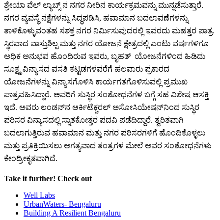
ಶ್ರೇಯಾ ವೆಲ್ ಲ್ಯಾಬ್ಸ್
ನ ನಗರ ನೀರಿನ ಕಾರ್ಯಕ್ರಮವನ್ನು ಮುನ್ನಡೆಸುತ್ತಾರೆ.
ನಗರ ವ್ಯವಸ್ಥೆ ನಕ್ಷೆಗಳನ್ನು ಸಿದ್ಧಪಡಿಸಿ, ಹವಾಮಾನ ಬದಲಾವಣೆಗಳನ್ನು
ತಾಳಿಕೊಳ್ಳುವಂತಹ ಸಶಕ್ತ ನಗರ ನಿರ್ಮಿಸುವುದರಲ್ಲಿ ಇವರದು ಮಹತ್ತರ ಪಾತ್ರ.
ಸ್ಥಿರವಾದ ವಾಸ್ತುಶಿಲ್ಪ ಮತ್ತು ನಗರ ಯೋಜನೆ ಕ್ಷೇತ್ರದಲ್ಲಿ ಎಂಟು ವರ್ಷಗಳಿಗೂ
ಅಧಿಕ ಅನುಭವ ಹೊಂದಿರುವ ಇವರು, ಬೃಹತ್ ಯೋಜನೆಗಳಿಂದ ಹಿಡಿದು
ಸೂಕ್ಷ್ಮ ವಿನ್ಯಾಸದ ವಸತಿ ಕಟ್ಟಡಗಳವರೆಗೆ ಹಲವಾರು ಪ್ರಕಾರದ
ಯೋಜನೆಗಳನ್ನು ವಿನ್ಯಾಸಗೊಳಿಸಿ ಕಾರ್ಯಗತಗೊಳಿಸುವಲ್ಲಿ ಪ್ರಮುಖ
ಪಾತ್ರವಹಿಸಿದ್ದಾರೆ. ಅವರಿಗೆ ಸುಸ್ಥಿರ ಸಂಶೋಧನೆಗಳ ಬಗ್ಗೆ ಸಹ ವಿಶೇಷ ಆಸಕ್ತಿ
ಇದೆ. ಅವರು ಲಂಡನ್‌ನ ಆರ್ಕಿಟೆಕ್ಚರಲ್ ಅಸೋಸಿಯೇಷನ್‌ನಿಂದ ಸುಸ್ಥಿರ
ಪರಿಸರ ವಿನ್ಯಾಸದಲ್ಲಿ ಸ್ನಾತಕೋತ್ತರ ಪದವಿ ಪಡೆದಿದ್ದಾರೆ. ತ್ವರಿತವಾಗಿ
ಬದಲಾಗುತ್ತಿರುವ ಹವಾಮಾನ ಮತ್ತು ನಗರ ಪರಿಸರಗಳಿಗೆ ಹೊಂದಿಕೊಳ್ಳಲು
ಮತ್ತು ಪ್ರತಿಕ್ರಿಯಿಸಲು ಅಗತ್ಯವಾದ ತಂತ್ರಗಳ ಮೇಲೆ ಅವರ ಸಂಶೋಧನೆಗಳು
ಕೇಂದ್ರೀಕೃತವಾಗಿದೆ.
Take it further! Check out
Well Labs
UrbanWaters- Bengaluru
Building A Resilient Bengaluru