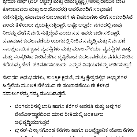
ಶ್ರೇಯಾ ನಾಥ್ (ವೆಲ್ ಲ್ಯಾಬ್ಸ್) ಮತ್ತು ರಾಮಕೃಷ್ಣಪ್ಪ (ಸಾಂಪ್ರದಾಯಿಕ ಬಾವಿ
ತೋಡುವವರು ಮತ್ತು ಜಲಯೋಧರು) ಅವರೊಂದಿಗೆ ಸಂಭಾಷಣೆ
ನಡೆಸುತ್ತಿದ್ದು, ಹವಾಮಾನ ಬದಲಾವಣೆಗೆ ಈ ವಿಷಯಗಳು ಹೇಗೆ ಸಂಬಂಧಿಸಿವೆ
ಎಂದು ತಿಳಿಯಲು ಪ್ರಯತ್ನಿಸುತ್ತಿದ್ದಾರೆ. ಅಷ್ಟೇ ಅಲ್ಲದೇ, ನಗರದಲ್ಲಿ ನಾವು
ನೀರನ್ನು ಹೇಗೆ ನಿರ್ವಹಿಸುತ್ತಿದ್ದೇವೆ ಎಂದು ಸಹ ಇವರು ಚರ್ಚಿಸಲಿದ್ದಾರೆ.
ಹವಾಮಾನ ಬದಲಾವಣೆಯ ಯುಗದಲ್ಲಿ ನೀರಿನ ಸಮೃದ್ಧಿ ಮತ್ತು ನಿರ್ವಹಣೆ,
ಸಾಂಪ್ರದಾಯಿಕ ಜ್ಞಾನ ವ್ಯವಸ್ಥೆಗಳು ಮತ್ತು ಮೂಲಸೌಕರ್ಯ ವ್ಯವಸ್ಥೆಗಳ ಪಾತ್ರ
ಮತ್ತು ಸಂಸ್ಕರಿಸಿದ ನೀರಿನೆಡೆಗಿನ ದೃಷ್ಟಿಕೋನ ಬದಲಾವಣೆಯು ನಗರದ ನೀರಿನ
ಕಥೆಯನ್ನು ಹೇಗೆ ಪರಿವರ್ತಿಸಬಹುದು ಎನ್ನುವ ವಿಷಯಗಳನ್ನು ಚರ್ಚಿಸುತ್ತಾರೆ.
ಜೀವನದ ಅನುಭವಗಳು, ತಾಂತ್ರಿಕ ಕ್ಷಮತೆ, ಮತ್ತು ಕ್ಷೇತ್ರದಲ್ಲಿನ ಅಭ್ಯಾಸಗಳ
ಹಿನ್ನೆಲೆಯ ಮೂಲಕ ಬೆಳೆಯುವ ಈ ಸಂಭಾಷಣೆಯು ಈ ಕೆಳಗಿನ
ಸವಾಲುಗಳನ್ನು ನಮ್ಮ ಮುಂದಿಡುತ್ತದೆ.
ಬೆಂಗಳೂರಿನಲ್ಲಿ ಬಾವಿ ಹಾಗೂ ಕೆರೆಗಳ ಅವನತಿ ಮತ್ತು ಅವುಗಳ
ಜೀರ್ಣೋದ್ಧಾರದಿಂದ ಯಾವ ರೀತಿಯಲ್ಲಿ ಅಂತರ್ಜಲ
ಅಭಿವೃದ್ಧಿಯಾಗುತ್ತದೆ
ಪುನರ್-ವಿನ್ಯಾಸಗೊಂಡ ಕೆರೆಗಳು ಹಾಗೂ ಜಲವೈಜ್ಞಾನಿಕ ಯೋಜನೆಗಳು