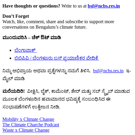
Have thoughts or questions?
Write to us at
bsf@ncbs.res.in
Don’t Forget
Watch, like, comment, share and subscribe to support more
conversations on Bengaluru’s climate future.
ಮುಂದುವರಿಸಿ – ಚೆಕ್ ಔಟ್ ಮಾಡಿ
ಬೆಂಗಾವಾಕ್
ಬಿಬಿಪಿವಿ / ಬೆಂಗಳೂರು ಬಸ್ ಪ್ರಯಾಣಿಕರ ವೇದಿಕೆ
ನಿಮ್ಮ ಅಭಿಪ್ರಾಯ ಅಥವಾ ಪ್ರಶ್ನೆಗಳನ್ನು ನಮಗೆ ತಿಳಿಸಿ.
bsf@ncbs.res.in
ಇ-
ಮೈಲ್ ಮಾಡಿ
ಮರೆಯದಿರಿ!
ವೀಕ್ಷಿಸಿ, ಲೈಕ್, ಕಾಮೆಂಟ್, ಶೇರ್ ಮತ್ತು ಸಬ್ ಸ್ಕ್ರೈಬ್ ಮಾಡುವ
ಮೂಲಕ ಬೆಂಗಳೂರಿನ ಹವಾಮಾನದ ಭವಿಷ್ಯಕ್ಕೆ ಸಂಬಂಧಿಸಿದ ಈ
ಸಂಭಾಷಣೆಗಳಿಗೆ ಉತ್ತೇಜನ ನೀಡಿ.
Mobility x Climate Change
The Climate Charche Podcast
Waste x Climate Change