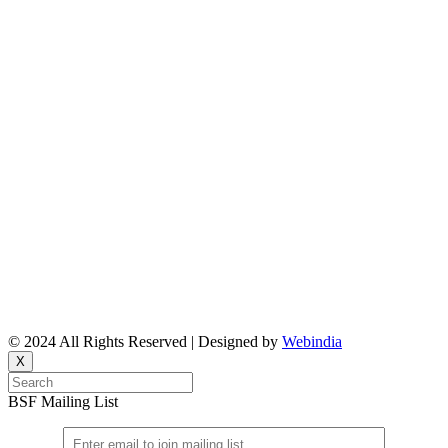
About Us
Reports
Upcoming Events
Resource People
News & Features Corner
Supported Projects
Manasi Pingle, Coordinator
Vinita, Coordinator
Email: bsf@ncbs.res.in
© 2024 All Rights Reserved | Designed by
Webindia
X
BSF Mailing List