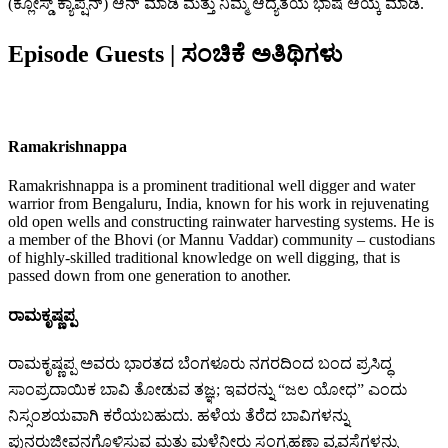
(ಕ್ಲೋಸ್ಡ್ ಕ್ಯಾಪ್ಷನ್) ಆನ್ ಮಾಡಿ ಮತ್ತು ನಿಮ್ಮ ಆದ್ಯತೆಯ ಭಾಷೆ ಆಯ್ಕೆ ಮಾಡಿ.
Episode Guests |
ಸಂಚಿಕೆ
ಅತಿಥಿಗಳು
Ramakrishnappa
Ramakrishnappa is a prominent traditional well digger and water
warrior from Bengaluru, India, known for his work in rejuvenating
old open wells and constructing rainwater harvesting systems. He is
a member of the Bhovi (or Mannu Vaddar) community – custodians
of highly-skilled traditional knowledge on well digging, that is
passed down from one generation to another.
ರಾಮಕೃಷ್ಣಪ್ಪ
ರಾಮಕೃಷ್ಣಪ್ಪ ಅವರು ಭಾರತದ ಬೆಂಗಳೂರು ನಗರದಿಂದ ಬಂದ ಪ್ರಸಿದ್ಧ
ಸಾಂಪ್ರದಾಯಿಕ ಬಾವಿ ತೋಡುವ ತಜ್ಞ; ಇವರನ್ನು “ಜಲ ಯೋಧ” ಎಂದು
ನಿಸ್ಸಂಶಯವಾಗಿ ಕರೆಯಬಹುದು. ಹಳೆಯ ತೆರೆದ ಬಾವಿಗಳನ್ನು
ಪುನರುಜ್ಜೀವನಗೊಳಿಸುವ ಮತ್ತು ಮಳೆನೀರು ಸಂಗ್ರಹಣಾ ವ್ಯವಸ್ಥೆಗಳನ್ನು